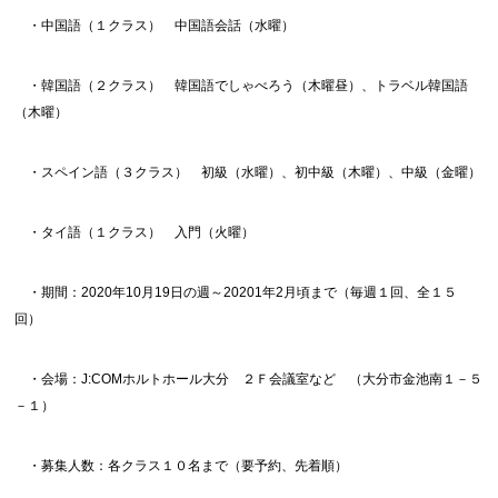
・中国語（１クラス） 中国語会話（水曜）
・韓国語（２クラス） 韓国語でしゃべろう（木曜昼）、トラベル韓国語
（木曜）
・スペイン語（３クラス） 初級（水曜）、初中級（木曜）、中級（金曜）
・タイ語（１クラス） 入門（火曜）
・期間：2020年10月19日の週～20201年2月頃まで（毎週１回、全１５
回）
・会場：J:COMホルトホール大分 ２Ｆ会議室など （大分市金池南１－５
－１）
・募集人数：各クラス１０名まで（要予約、先着順）