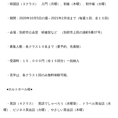
・韓国語（３クラス） 入門（月曜）、初級（木曜）、初中級（火曜）
・期間：2020年10月5日の週～2021年2月頃まで（毎週１回、全１５回）
・会場：別府市公会堂 研修室など （別府市上田の湯町6番37号）
・募集人数：各クラス１０名まで（要予約、先着順）
・受講料：１５，０００円（全１５回分）一括納入
・見学は、各クラス１回のみ無料体験可能。
●ホルトホール校●
・英語（４クラス） 英語でしゃべろう（水曜昼）、トラベル英会話（水
曜）、ビジネス英会話（火曜）、やさしい英会話（木曜）