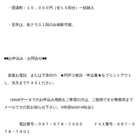
・受講料：１５，０００円（全１５回分）一括納入
・見学は、各クラス１回のみ体験可能。
■■お申込み・お問合せ■■
直接お電話、または下添付の ★PDF２枚目・申込書★をプリントアウト
し、当方までＦＡＸください。
（excelデータでのお申込み用紙をご希望の方は、ご面倒ですが事務局まで
メールでその旨お知らせ下さい。 info@ucon-oita.jp )
電話番号：０９７－５７８－７４００ ＦＡＸ番号：０９７－５
７８－７４０１