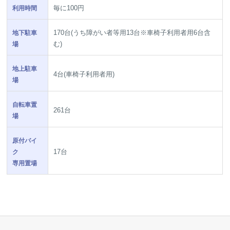
毎に100円
利用時間
170台(うち障がい者等用13台※車椅子利用者用6台含
地下駐車
む)
場
地上駐車
4台(車椅子利用者用)
場
自転車置
261台
場
原付バイ
17台
ク
専用置場